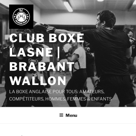
Aller
au
contenu
principal
CLUB BOXE
LASNE |
BRABANT
WALLON
LA BOXE ANGLAISE POUR TOUS: AMATEURS,
COMPÉTITEURS, HOMMES, FEMMES & ENFANTS
Menu