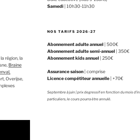
Samedi
| 10h30-11h30
NOS TARIFS 2026-27
Abonnement adulte annuel
| 500€
Abonnement adulte semi-annuel
| 350€
la région, la
Abonnement kids annuel
| 250€
asne,
Braine
Assurance saison
| comprise
nval,
Licence compétiteur annuelle
| +70€
rt, Overijse,
mplexes
Septembre à juin | prix degressif en fonction du mois d’in
particuliers, le cours pourra être annulé.