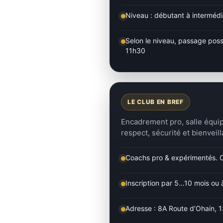
Niveau : débutant à intermédi
Selon le niveau, passage poss
11h30
LE CLUB EN BREF
Encadrement pro, salle équip
respect, sécurité et bienveil
Coachs pro & expérimentés. C
Inscription par 5…10 mois ou 
Adresse : 8A Route d’Ohain, 1