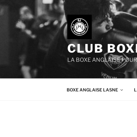
Aller
au
contenu
principal
CLUB BOX
LA BOXE ANGLAISE POU
BOXE ANGLAISE LASNE
L