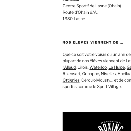
Centre Sportif de Lasne (Ohain)
Route d’Ohain 9/A,
1380 Lasne
NOS ÉLÈVES VIENNENT DE …
Que ce soit votre voisin ou un ami de 
plupart de nos élèves viennent de L
l’Alleud
, Lillois,
Waterloo
,
La Hulpe
,
Ge
Rixensart
,
Genappe
,
Nivelles
, Hoeilaa
Ottignies
, Céroux-Mousty… et de co
sportifs comme le Sport Village.